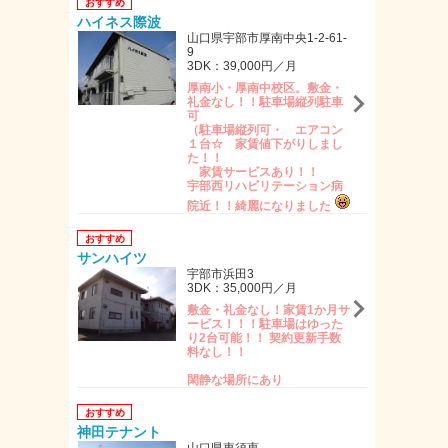
おすすめ
ハイネス際波
山口県宇部市厚南中央1-2-61-
9
3DK：39,000円／月
厚南小・厚南中校区。敷金・
礼金なし！！駐車場縦列駐車
可
（駐車場縦列可・ エアコン
１台☆ 家賃値下がりしまし
た！！
家賃サービスあり！！
宇部西リハビリテーション病
院近！！綺麗になりました
おすすめ
サンハイツ
宇部市浜田3
3DK：35,000円／月
敷金・礼金なし！家賃1か月サ
ービス！！！駐車場はゆった
り2台可能！！ 契約更新手数
料なし！！
閑静な場所にあり
おすすめ
神田テナント