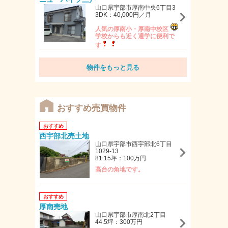
山口県宇部市厚南中央6丁目3
3DK：40,000円／月
人気の厚南小・厚南中校区
学校からも近く通学に便利で
す
物件をもっと見る
おすすめ売買物件
おすすめ
西宇部北売土地
山口県宇部市西宇部北6丁目
1029-13
81.15坪：100万円
高台の角地です。
おすすめ
厚南売地
山口県宇部市厚南北2丁目
44.5坪：300万円