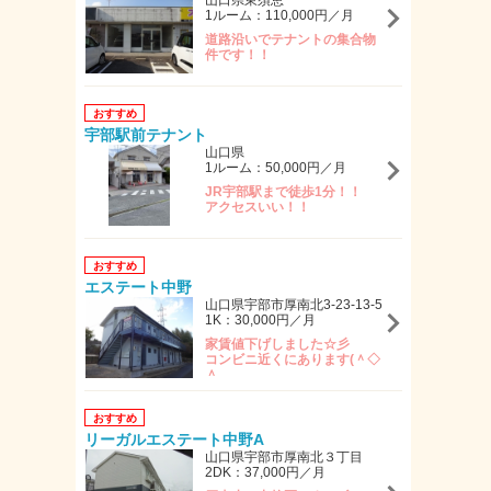
山口県東須恵
1ルーム：110,000円／月
道路沿いでテナントの集合物
件です！！
おすすめ
宇部駅前テナント
山口県
1ルーム：50,000円／月
JR宇部駅まで徒歩1分！！
アクセスいい！！
おすすめ
エステート中野
山口県宇部市厚南北3-23-13-5
1K：30,000円／月
家賃値下げしました☆彡
コンビニ近くにあります(＾◇
＾
おすすめ
リーガルエステート中野A
山口県宇部市厚南北３丁目
2DK：37,000円／月