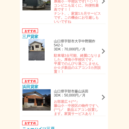
厚南小・中校区です(＾◇＾)
コンビニも近くに、利便性最
高です！！
ナント、、家賃1カ月サービス
です。この機会にお引越しも
いいですね
おすすめ
三戸貸家
山口県宇部市大字中野開作
542-1
3DK：70,000円／月
駐車場3台可能、綺麗になりま
した。厚南小学校区です。
平屋でのんびり過ごしません
か☆彡新品のエアコン3カ所設
置！！
おすすめ
浜田貸家
山口県宇部市藤山浜田
3DK：50,000円／月
お部屋広々(^^♪
藤山小・中校区の物件です＼
(^^)／ 新品エアコン設置し
ます。家賃サービスあり！
おすすめ
ニューハイツ三戸