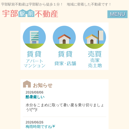
宇部駅前不動産は宇部駅から徒歩１分！ 地域に密着した不動産です！
MENU
宇部駅前不動産
賃貸:アパート・
賃貸：貸家・店
売買：売家・売
マンション
舗
土地
お知らせ
2026/08/06
酷暑厳しい
水分をこまめに取って暑い夏を乗り切りましょ
う!(^^)!
2026/06/26
梅雨時期ですね☔