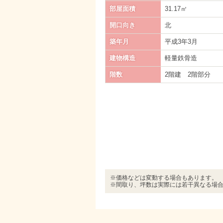
部屋面積
31.17㎡
開口向き
北
築年月
平成3年3月
建物構造
軽量鉄骨造
階数
2階建 2階部分
※価格などは変動する場合もあります。
※間取り、坪数は実際には若干異なる場