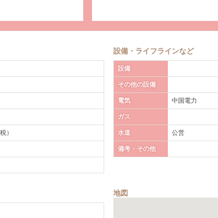
設備・ライフラインなど
設備
その他の設備
電気
中国電力
ガス
＋税）
水道
公営
備考・その他
地図