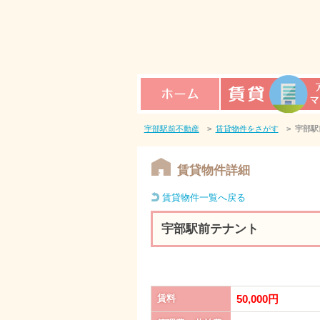
ホーム
賃貸アパート
宇部駅前不動産
>
賃貸物件をさがす
>
宇部駅
マンション
賃貸物件詳細
賃貸物件一覧へ戻る
宇部駅前テナント
賃料
50,000円