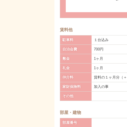
賃料他
駐車料
１台込み
自治会費
700円
敷金
1ヶ月
礼金
1ヶ月
仲介料
賃料の１ヶ月分（
家財保険料
加入の事
その他
部屋・建物
部屋番号