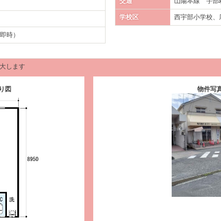
交通
山陽本線 宇
学校区
西宇部小学校、
：即時）
大します
り図
物件写