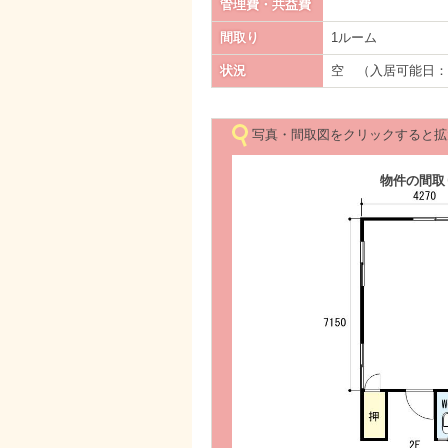
管理費・共益費
間取り
1ルーム
状況
空 （入居可能日
写真・間取図をクリックすると拡
物件の間取