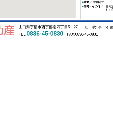
■
電気
／
中国電力
■
備考・その他
／
室内
む）
山口県宇部市西宇部南四丁目5－27
山口県知事（5）第3
0836-45-0830
TEL:
FAX:
0836-45-0831