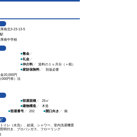
南北3-23-13-5
部駅
、厚南中学校
■
敷金
／
■
礼金
／
■
仲介料
／
賃料の１ヶ月分（＋税）
■
家財保険料
／
別途必要
20,000円
,000円有）法
途
）
■
部屋面積
／
25㎡
■
建物構造
／
木造
■
部屋番号
／
202
■
開口向き
／
南
ど
トイレ（水洗）、給湯、シャワー、室内洗濯機置
照明付き、プロパンガス、フローリング
箱