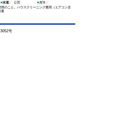
■
水道
／
公営
■
ガス
／
禁煙のこと。ハウスクリーニング費用（エアコン含
必要
052号