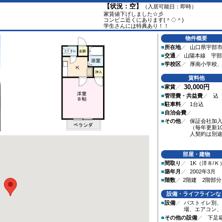
【状況：空】
（入居可能日：即時）
家賃値下げしました☆彡
コンビニ近くにあります(＾◇＾)
学生さんには特典あり！！
物件概要
■
所在地
／
山口県宇部市厚
■
交通
／
山陽本線 宇
■
学校区
／
厚南小学校
賃料他
30,000円
■
家賃
／
■
管理費・共益費
／
込
■
駐車料
／
1台込
■
自治会費
／
■
その他
／
保証会社加入金
（毎年更新10
人契約は別
部屋・建物
■
間取り
／
1K（洋８/Ｋ
■
築年月
／
2002年3月
■
階数
／
2階建 2階部分
設備・ライフラインな
■
設備
／
バストイレ別、
場、エアコン、
■
その他の設備
／
下足